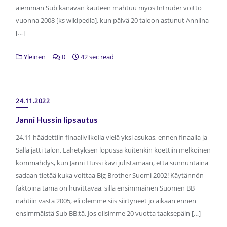
aiemman Sub kanavan kauteen mahtuu myös Intruder voitto
vuonna 2008 [ks wikipedia], kun päivä 20 taloon astunut Anniina
[…]
Yleinen
0
42 sec read
24.11.2022
Janni Hussin lipsautus
24.11 häädettiin finaaliviikolla vielä yksi asukas, ennen finaalia ja
Salla jätti talon. Lähetyksen lopussa kuitenkin koettiin melkoinen
kömmähdys, kun Janni Hussi kävi julistamaan, että sunnuntaina
sadaan tietää kuka voittaa Big Brother Suomi 2002! Käytännön
faktoina tämä on huvittavaa, sillä ensimmäinen Suomen BB
nähtiin vasta 2005, eli olemme siis siirtyneet jo aikaan ennen
ensimmäistä Sub BB:tä. Jos olisimme 20 vuotta taaksepäin […]