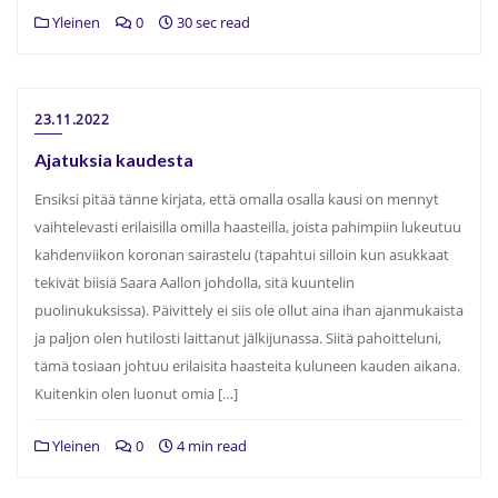
Yleinen
0
30 sec read
23.11.2022
Ajatuksia kaudesta
Ensiksi pitää tänne kirjata, että omalla osalla kausi on mennyt
vaihtelevasti erilaisilla omilla haasteilla, joista pahimpiin lukeutuu
kahdenviikon koronan sairastelu (tapahtui silloin kun asukkaat
tekivät biisiä Saara Aallon johdolla, sitä kuuntelin
puolinukuksissa). Päivittely ei siis ole ollut aina ihan ajanmukaista
ja paljon olen hutilosti laittanut jälkijunassa. Siitä pahoitteluni,
tämä tosiaan johtuu erilaisita haasteita kuluneen kauden aikana.
Kuitenkin olen luonut omia […]
Yleinen
0
4 min read