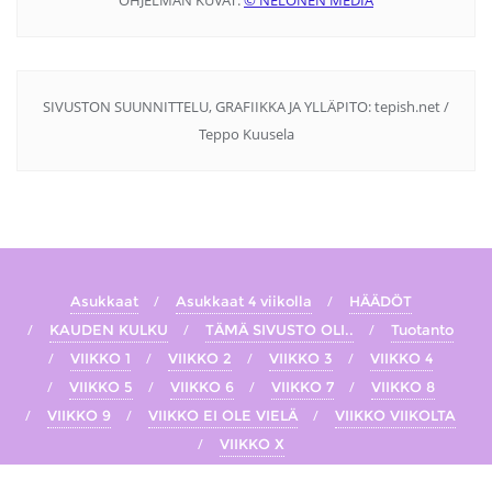
SIVUSTON SUUNNITTELU, GRAFIIKKA JA YLLÄPITO: tepish.net /
Teppo Kuusela
Asukkaat
Asukkaat 4 viikolla
HÄÄDÖT
KAUDEN KULKU
TÄMÄ SIVUSTO OLI..
Tuotanto
VIIKKO 1
VIIKKO 2
VIIKKO 3
VIIKKO 4
VIIKKO 5
VIIKKO 6
VIIKKO 7
VIIKKO 8
VIIKKO 9
VIIKKO EI OLE VIELÄ
VIIKKO VIIKOLTA
VIIKKO X
Copyright ©2026 BB Suomi 2022 fanisivut . All rights reserved.