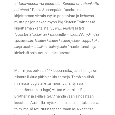
et tänävuonna voi juonitella. Kenellä on rahankiilto
silmissä.”
Paula Saarenpään facebookissa
kirjoittaman viestin tyyliin positiivista ja kehuvaa,
mutta paljon näkee myös
Big Sisterin Twitterissä
kirjoittaman kaltaista
“
Ei, ei EI! Ruotsissa tätä
”uudistusta” kokeiltiin kaksi kautta – tulos: BB:n ydinidea
tipotiessään. Näiden kahden kauden jälkeen loppu koko
sarja, koska totaalinen katsojakato.”
huolestunutta ja
kielteistä palautetta uudistuksesta.
Moni myös pelkää 24/7 loppumista, josta huhuja on
alkanut liikkua pitkin poikin someja. Tämä on siinä
mielessä loogista, että moni nyt nähty asia
(sääntömuutos + logo) viittaa Australian Big
Brotheriin ja siellä ei 24/7 nähdä vaan ainoastaan
koosteet. Ausseilla myöskään talosta tiputukset eivät
toimi meillä totuttuun tapaan, vaan asukkaat itse