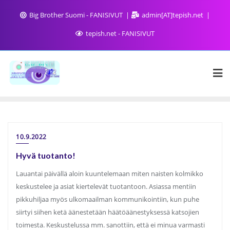
Big Brother Suomi - FANISIVUT
admin[AT]tepish.net
tepish.net - FANISIVUT
10.9.2022
Hyvä tuotanto!
Lauantai päivällä aloin kuuntelemaan miten naisten kolmikko
keskustelee ja asiat kiertelevät tuotantoon. Asiassa mentiin
pikkuhiljaa myös ulkomaailman kommunikointiin, kun puhe
siirtyi siihen ketä äänestetään häätöäänestyksessä katsojien
toimesta. Keskustelussa mm. sanottiin, että ei minua varmasti