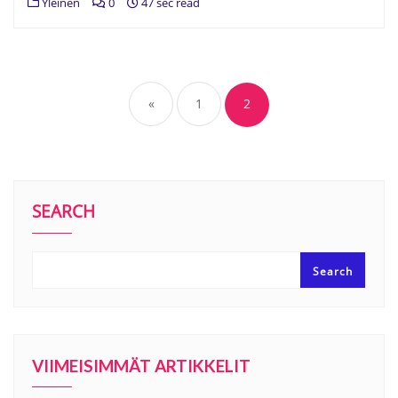
Yleinen
0
47 sec read
«
1
2
SEARCH
Search
VIIMEISIMMÄT ARTIKKELIT