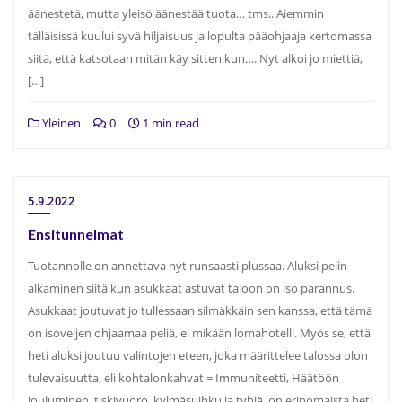
äänestetä, mutta yleisö äänestää tuota… tms.. Aiemmin
tälläisissä kuului syvä hiljaisuus ja lopulta pääohjaaja kertomassa
siitä, että katsotaan mitän käy sitten kun…. Nyt alkoi jo miettiä,
[…]
Yleinen
0
1 min read
5.9.2022
Ensitunnelmat
Tuotannolle on annettava nyt runsaasti plussaa. Aluksi pelin
alkaminen siitä kun asukkaat astuvat taloon on iso parannus.
Asukkaat joutuvat jo tullessaan silmäkkäin sen kanssa, että tämä
on isoveljen ohjaamaa peliä, ei mikään lomahotelli. Myös se, että
heti aluksi joutuu valintojen eteen, joka määrittelee talossa olon
tulevaisuutta, eli kohtalonkahvat = Immuniteetti, Häätöön
jouluminen, tiskivuoro, kylmäsuihku ja tyhjä, on erinomaista heti