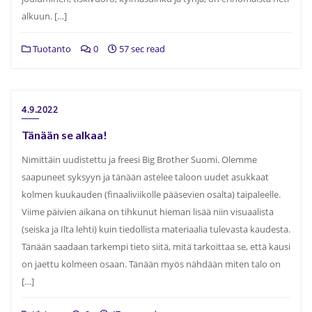
alkuun. […]
Tuotanto
0
57 sec read
4.9.2022
Tänään se alkaa!
Nimittäin uudistettu ja freesi Big Brother Suomi. Olemme
saapuneet syksyyn ja tänään astelee taloon uudet asukkaat
kolmen kuukauden (finaaliviikolle pääsevien osalta) taipaleelle.
Viime päivien aikana on tihkunut hieman lisää niin visuaalista
(seiska ja Ilta lehti) kuin tiedollista materiaalia tulevasta kaudesta.
Tänään saadaan tarkempi tieto siitä, mitä tarkoittaa se, että kausi
on jaettu kolmeen osaan. Tänään myös nähdään miten talo on
[…]